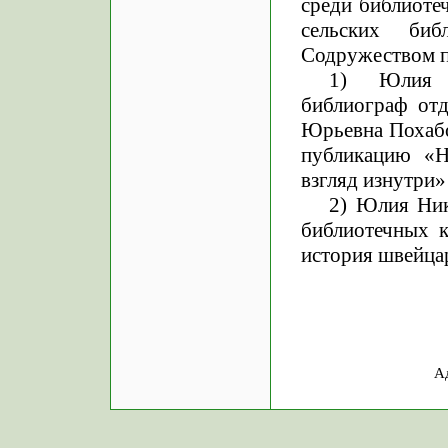
среди библиоте
сельских би
Содружеством п
1) Юлия А
библиограф отд
Юрьевна Похабо
публикацию «Н
взгляд изнутри»
2) Юлия Ник
библиотечных 
история швейца
А