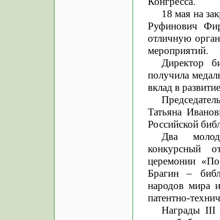
Конгресса.
18 мая на з
Руфинович Фир
отличную орган
мероприятий.
Директор б
получила медал
вклад в развити
Председател
Татьяна Иванов
Российской биб
Два молод
конкурсный о
церемонии «По
Брагин – библ
народов мира и
патентно-техни
Награды III