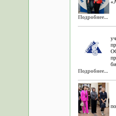
«
Подробнее...
у
п
О
п
би
Подробнее...
по