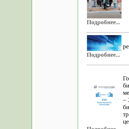
Подробнее...
ре
Подробнее...
Г
би
м
– 
б
т
це