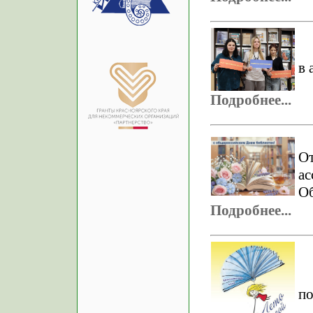
в 
Подробнее...
О
а
Об
Подробнее...
по