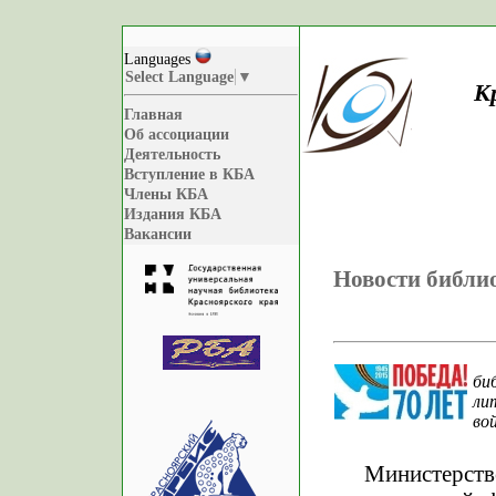
Languages
Select Language
▼
К
Главная
Об ассоциации
Деятельность
Вступление в КБА
Члены КБА
Издания КБА
Вакансии
Новости библи
би
ли
вой
Министерст