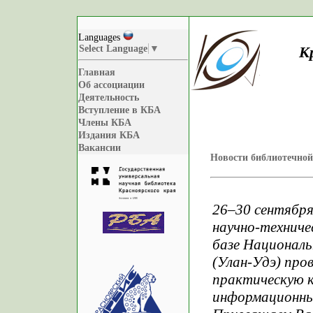
Languages
Select Language
▼
К
Главная
Об ассоциации
Деятельность
Вступление в КБА
Члены КБА
Издания КБА
Вакансии
Новости библиотечной
26–30 сентября
научно-техниче
базе Националь
(Улан-Удэ) про
практическую к
информационным